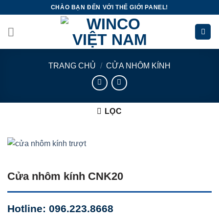
Skip
CHÀO BẠN ĐẾN VỚI THẾ GIỚI PANEL!
to
content
TRANG CHỦ
/
CỬA NHÔM KÍNH
LỌC
Cửa nhôm kính CNK20
Hotline: 096.223.8668