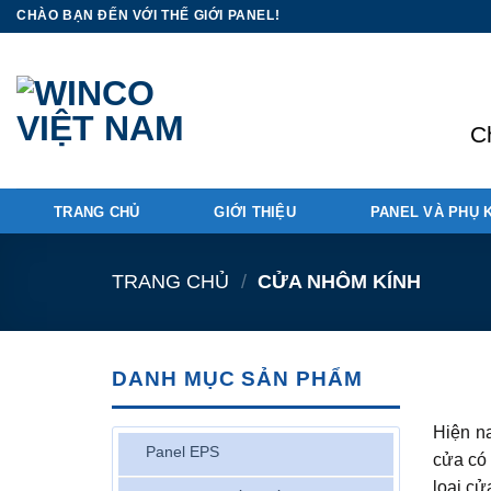
Skip
CHÀO BẠN ĐẾN VỚI THẾ GIỚI PANEL!
to
content
C
TRANG CHỦ
GIỚI THIỆU
PANEL VÀ PHỤ 
TRANG CHỦ
/
CỬA NHÔM KÍNH
DANH MỤC SẢN PHẨM
Hiện na
Panel EPS
cửa có 
loại cử