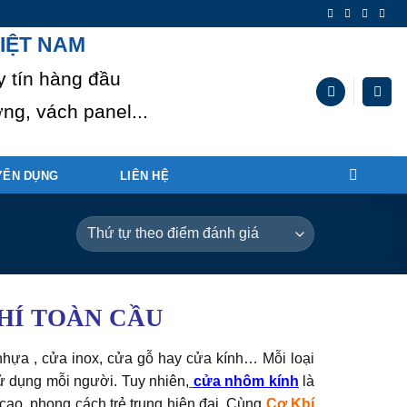
IỆT NAM
y tín hàng đầu
ng, vách panel...
YỂN DỤNG
LIÊN HỆ
HÍ TOÀN CẦU
̉a nhựa , cửa inox, cửa gỗ hay cửa kính… Mỗi loại
ử dụng mỗi người. Tuy nhiên,
cửa nhôm kính
là
ỹ cao, phong cách trẻ trung hiện đại. Cùng
Cơ Khí