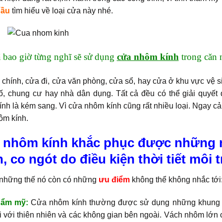
Cầu
tìm hiểu về loại cửa này nhé.
 bao giờ từng nghĩ sẽ sử dụng
cửa nhôm kính
trong căn 
chính, cửa đi, cửa văn phòng, cửa sổ, hay cửa ở khu vực vệ si
ố, chung cư hay nhà dân dụng. Tất cả đều có thể giải quyế
nh là kém sang. Vì cửa nhôm kính cũng rất nhiều loại. Ngay cả
ôm kính.
 nhôm kính khắc phục được những 
, co ngót do điều kiện thời tiết môi 
những thế nó còn có những
ưu điểm
không thể không nhắc tới
hẩm mỹ:
Cửa nhôm kính thường được sử dụng những khung l
 với thiên nhiên và các không gian bên ngoài. Vách nhôm lớn c