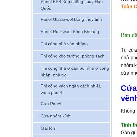
Panel EPS Xốp chống cháy Hàn
Toàn 
Quốc
Panel Glasswool Bông thủy tinh
Panel Rockwool Bông Khoáng
Bạn đã
Thi công nhà văn phòng
Từ cửa 
Thi công kho xưởng, phòng sạch
nhà ph
nhôm kí
Thi công nhà ở cán bộ, nhà ở công
cửa nh
nhân, nhà trọ
Thi công vách ngăn cách nhiệt,
Cửa
vách panel
vênh
Cửa Panel
Không 
Cửa nhôm kính
Tính t
Mái tôn
Gần gũi