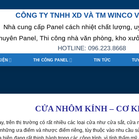
CÔNG TY TNHH XD VÀ TM WINCO V
Nhà cung cấp Panel cách nhiệt chất lượng, u
huyên Panel, Thi công nhà văn phòng, kho xưở
HOTLINE: 096.223.8668
KIỆN
THI CÔNG PANEL
TIN TỨC
TU
CỬA NHÔM KÍNH – CƠ K
y, trên thị trường có rất nhiều các loại cửa như cửa sắt, cư
những ưa điểm và nhược điểm riêng, tùy thuộc vào nhu cầu s
a hiện đang rất thịnh hành trong các công trình, vì tính thẩm m