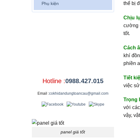
thể bị 
Phụ kiện
Chịu lự
cường c
tốt.
Cách â
khí đồn
phiền a
Tiết ki
Hotline :
0988.427.015
việc sử
Email :
cokhidandungtoancau@gmail.com
Trọng 
với các
vậy, vậ
panel giá tốt