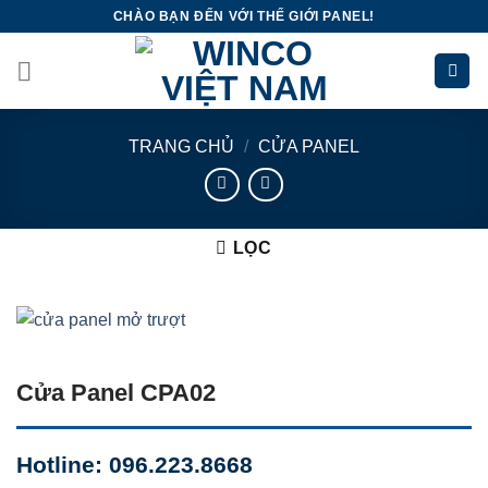
Skip
CHÀO BẠN ĐẾN VỚI THẾ GIỚI PANEL!
to
content
TRANG CHỦ
/
CỬA PANEL
LỌC
Cửa Panel CPA02
Hotline: 096.223.8668