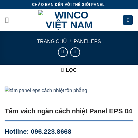
Skip
CHÀO BẠN ĐẾN VỚI THẾ GIỚI PANEL!
to
content
TRANG CHỦ
/
PANEL EPS
LỌC
Tấm vách ngăn cách nhiệt Panel EPS 04
Hotline: 096.223.8668