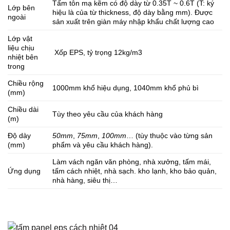
Tấm tôn mạ kẽm có độ dày từ 0.35T ~ 0.6T (T: ký
Lớp bên
hiệu là của từ thickness, độ dày bằng mm). Được
ngoài
sản xuất trên giàn máy nhập khẩu chất lượng cao
Lớp vật
liệu chịu
Xốp EPS, tỷ trọng 12kg/m3
nhiệt bên
trong
Chiều rộng
1000mm khổ hiệu dụng, 1040mm khổ phủ bì
(mm)
Chiều dài
Tùy theo yêu cầu của khách hàng
(m)
Độ dày
50mm
,
75mm
,
100mm
… (tùy thuộc vào từng sản
(mm)
phẩm và yêu cầu khách hàng).
Làm vách ngăn văn phòng, nhà xưởng, tấm mái,
Ứng dụng
tấm cách nhiệt, nhà sạch. kho lạnh, kho bảo quản,
nhà hàng, siêu thị…