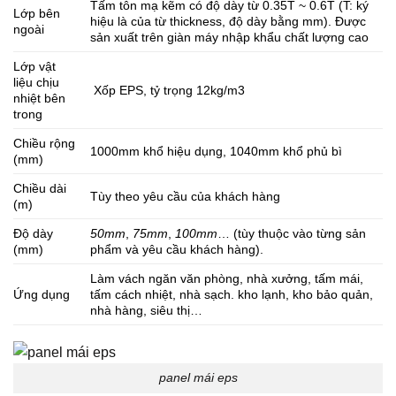
Tấm tôn mạ kẽm có độ dày từ 0.35T ~ 0.6T (T: ký
Lớp bên
hiệu là của từ thickness, độ dày bằng mm). Được
ngoài
sản xuất trên giàn máy nhập khẩu chất lượng cao
Lớp vật
liệu chịu
Xốp EPS, tỷ trọng 12kg/m3
nhiệt bên
trong
Chiều rộng
1000mm khổ hiệu dụng, 1040mm khổ phủ bì
(mm)
Chiều dài
Tùy theo yêu cầu của khách hàng
(m)
Độ dày
50mm
,
75mm
,
100mm
… (tùy thuộc vào từng sản
(mm)
phẩm và yêu cầu khách hàng).
Làm vách ngăn văn phòng, nhà xưởng, tấm mái,
Ứng dụng
tấm cách nhiệt, nhà sạch. kho lạnh, kho bảo quản,
nhà hàng, siêu thị…
panel mái eps