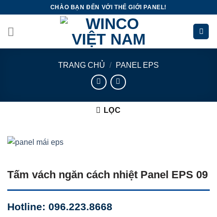
Skip
CHÀO BẠN ĐẾN VỚI THẾ GIỚI PANEL!
to
content
TRANG CHỦ
/
PANEL EPS
LỌC
Tấm vách ngăn cách nhiệt Panel EPS 09
Hotline: 096.223.8668