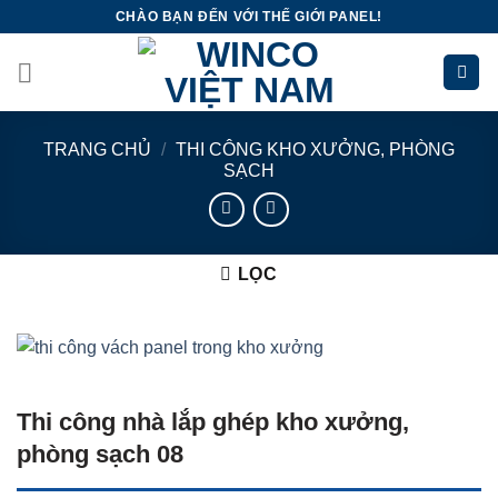
Skip
CHÀO BẠN ĐẾN VỚI THẾ GIỚI PANEL!
to
content
TRANG CHỦ
/
THI CÔNG KHO XƯỞNG, PHÒNG
SẠCH
LỌC
Thi công nhà lắp ghép kho xưởng,
phòng sạch 08