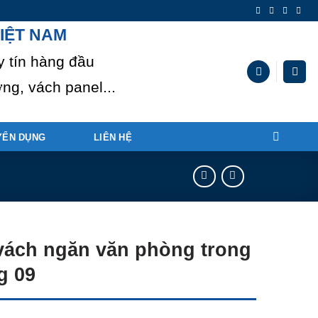
IỆT NAM
y tín hàng đầu
ng, vách panel...
YỂN DỤNG
LIÊN HỆ
vách ngăn văn phòng trong
g 09