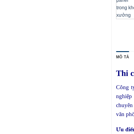
MÔ TẢ
Thi 
Công t
nghiệp 
chuyê
văn phò
Ưu điể