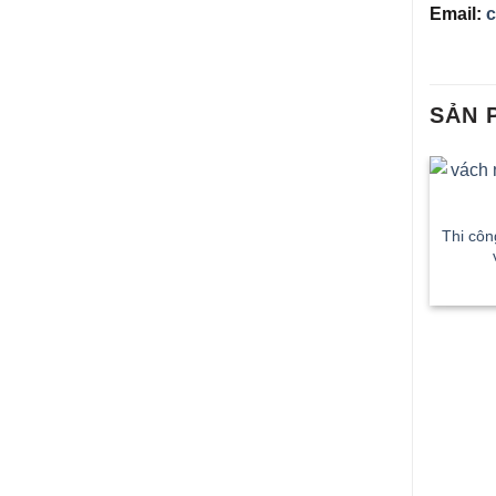
Email:
SẢN 
Thi côn