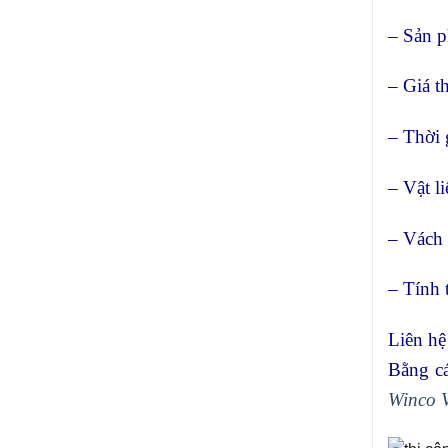
– Sản p
– Giá t
– Thời 
– Vật li
– Vách 
– Tính 
Liên hệ
Bằng cá
Winco 