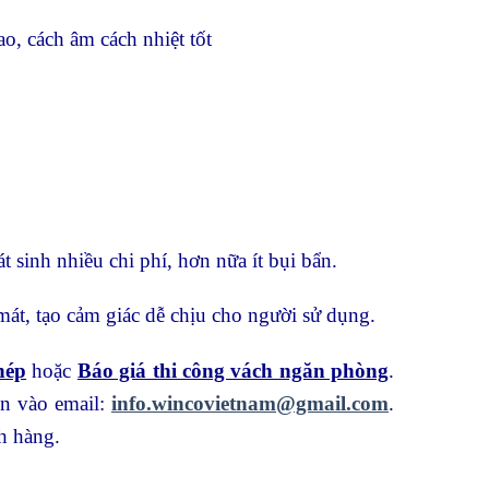
o, cách âm cách nhiệt tốt
 sinh nhiều chi phí, hơn nữa ít bụi bẩn.
át, tạo cảm giác dễ chịu cho người sử dụng.
hép
hoặc
Báo giá thi công vách ngăn phòng
.
in vào email:
info.wincovietnam@gmail.com
.
h hàng.