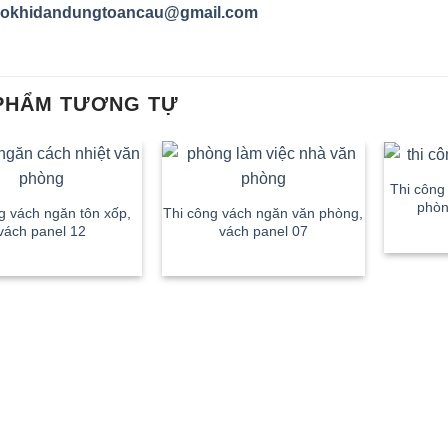
cokhidandungtoancau@gmail.com
PHẨM TƯƠNG TỰ
Thi công
phòn
g vách ngăn tôn xốp,
Thi công vách ngăn văn phòng,
vách panel 12
vách panel 07