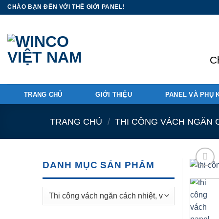
Skip
CHÀO BẠN ĐẾN VỚI THẾ GIỚI PANEL!
to
content
C
TRANG CHỦ
GIỚI THIỆU
PANEL VÀ PHỤ 
TRANG CHỦ
/
THI CÔNG VÁCH NGĂN C
DANH MỤC SẢN PHẨM