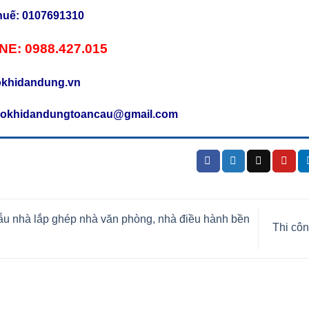
huế: 0107691310
NE:
0988.427.015
okhidandung.vn
cokhidandungtoancau@gmail.com
u nhà lắp ghép nhà văn phòng, nhà điều hành bền
Thi côn