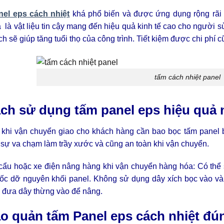
el eps cách nhiệt
khá phổ biến và được ứng dụng rộng rãi
 là vật liệu tin cậy mang đến hiệu quả kinh tế cao cho ngườ
h sẽ giúp tăng tuổi thọ của công trình. Tiết kiệm được chi ph
tấm cách nhiệt panel
ách sử dụng tấm panel eps hiệu quả 
 khi vận chuyển giao cho khách hàng cần bao bọc tấm panel
sự va chạm làm trầy xước và cũng an toàn khi vận chuyển.
cẩu hoặc xe điện nâng hàng khi vận chuyển hàng hóa: Có thể s
bốc dỡ nguyên khối panel.
Không sử dụng dây xích bọc vào và
à đưa dây thừng vào để nâng.
ảo quản tấm Panel eps cách nhiệt đú