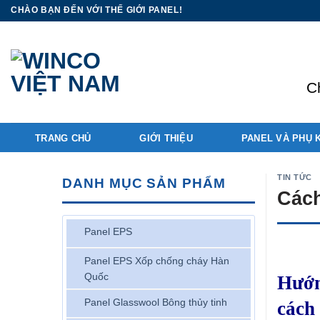
Skip
CHÀO BẠN ĐẾN VỚI THẾ GIỚI PANEL!
to
content
C
TRANG CHỦ
GIỚI THIỆU
PANEL VÀ PHỤ 
TIN TỨC
DANH MỤC SẢN PHẨM
Cách
Panel EPS
Panel EPS Xốp chống cháy Hàn
Quốc
Hướn
Panel Glasswool Bông thủy tinh
cách