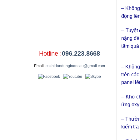
– Không
động lên
– Tuyệt 
nặng đè 
tấm quá
Hotline :
096.223.8668
Email :
cokhidandungtoancau@gmail.com
– Không
trên các
panel lê
– Kho c
ứng oxy 
– Thường
kiểm tra