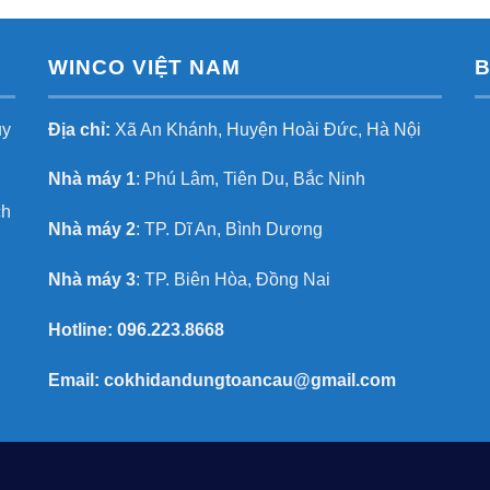
WINCO VIỆT NAM
B
uy
Địa chỉ:
Xã An Khánh, Huyện Hoài Đức, Hà Nội
Nhà máy 1
: Phú Lâm, Tiên Du, Bắc Ninh
ch
Nhà máy 2
: TP. Dĩ An, Bình Dương
Nhà máy 3
: TP. Biên Hòa, Đồng Nai
Hotline:
096.223.8668
Email:
cokhidandungtoancau@gmail.com