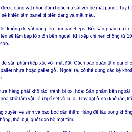
 được dùng vật nhọn đâm hoặc ma sát với bề mặt panel:
Tuy b
 sẽ khiến tấm panel bị biến dạng và mất màu.
đối không để vật nặng lên tấm panel eps: Bởi s
ản phẩm có trọ
lên sẽ làm bẹp lớp tôn bên ngoài. Khi xếp chỉ nên chồng từ 10
 cao.
 để sản phẩm tiếp xúc với mặt đất: Cách b
ảo quản tấm panel e
 pallet nhựa hoặc pallet gỗ . Ngoài ra, có thể dùng các kệ k
n.
hứa hàng phải khô ráo, tránh bị oxi hóa: Sản phẩm bên ngoài 
hóa khử làm vật liệu bị rỉ sét và cũ đi. Hãy đặt ở nơi khô ráo, tr
 xuyên vệ sinh và bao bọc cẩn thận: Hàng để lâu trong không 
 hàng, thổi bụi, quét dọn bề mặt tấm.