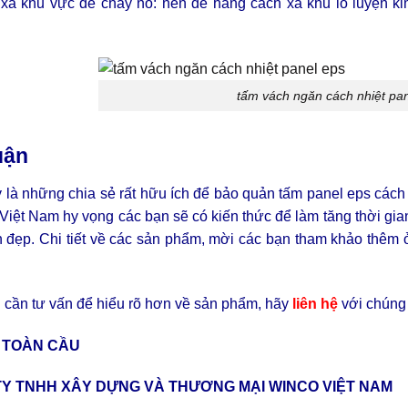
 xa khu vực dễ cháy nổ: nên để hàng cách xa khu lò luyện kim
tấm vách ngăn cách nhiệt pa
uận
 là những chia sẻ rất hữu ích để bảo quản tấm panel eps các
iệt Nam hy vọng các bạn sẽ có kiến thức để làm tăng thời gi
n đẹp. Chi tiết về các sản phẩm, mời các bạn tham khảo thêm
 cần tư vấn để hiểu rõ hơn về sản phẩm, hãy
liên hệ
với chúng
 TOÀN CẦU
Y TNHH XÂY DỰNG VÀ THƯƠNG MẠI WINCO VIỆT NAM