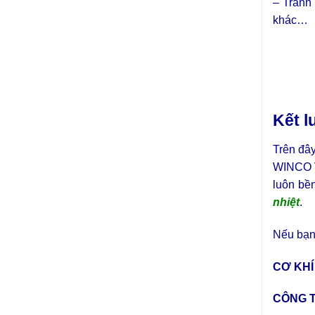
– Tránh
khác…
Kết l
Trên đây
WINCO V
luôn bề
nhiệt
.
Nếu bạn
CƠ KHÍ
CÔNG T