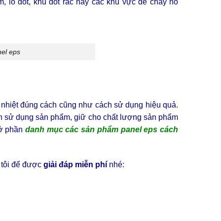
, lò đốt, khu đốt rác hay các khu vực dễ cháy nổ
nel eps
h nhiệt đúng cách cũng như cách sử dụng hiệu quả.
an sử dụng sản phẩm, giữ cho chất lượng sản phẩm
 ở phần
danh mục các sản phẩm panel eps cách
 tôi để được
giải đáp miễn phí
nhé: