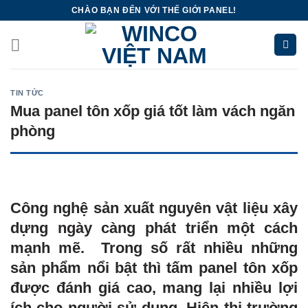
Skip
CHÀO BẠN ĐẾN VỚI THẾ GIỚI PANEL!
to
content
TIN TỨC
Mua panel tôn xốp giá tốt làm vách ngăn
phòng
Công nghệ sản xuất nguyên vật liệu xây
dựng ngày càng phát triển một cách
mạnh mẽ. Trong số rất nhiều những
sản phẩm nổi bật thì tấm panel tôn xốp
được đánh giá cao, mang lại nhiều lợi
ích cho người sử dụng. Hiện thi trường