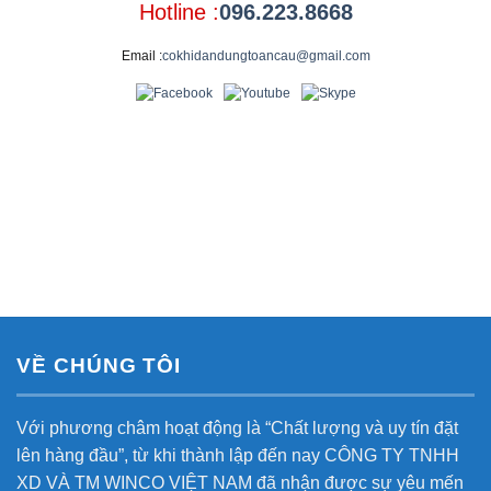
Hotline :
096.223.8668
Email :
cokhidandungtoancau@gmail.com
VỀ CHÚNG TÔI
Với phương châm hoạt động là “Chất lượng và uy tín đặt
lên hàng đầu”, từ khi thành lập đến nay CÔNG TY TNHH
XD VÀ TM WINCO VIỆT NAM đã nhận được sự yêu mến