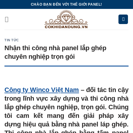
Skip
CHÀO BẠN ĐẾN VỚI THẾ GIỚI PANEL!
to
content
TIN TỨC
Nhận thi công nhà panel lắp ghép
chuyên nghiệp trọn gói
Công ty Winco Việt Nam
– đối tác tin cậy
trong lĩnh vực xây dựng và thi công nhà
lắp ghép chuyên nghiệp, trọn gói. Chúng
tôi cam kết mang đến giải pháp xây
dựng hiệu quả bằng nhà panel láp ghép.
Thi công nhà lắp ghép bằng tấm panel