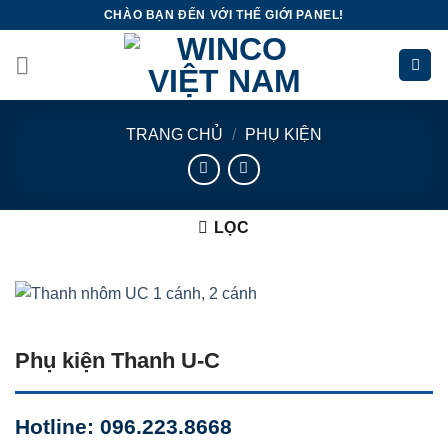
Skip
CHÀO BẠN ĐẾN VỚI THẾ GIỚI PANEL!
to
content
TRANG CHỦ
/
PHỤ KIỆN
LỌC
Phụ kiện Thanh U-C
Hotline: 096.223.8668