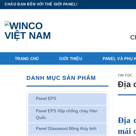
Skip
CHÀO BẠN ĐẾN VỚI THẾ GIỚI PANEL!
to
content
C
TRANG CHỦ
GIỚI THIỆU
PANEL VÀ PHỤ 
TIN TỨC
DANH MỤC SẢN PHẨM
Địa 
Panel EPS
Panel EPS Xốp chống cháy Hàn
Quốc
Địa 
Panel Glasswool Bông thủy tinh
mái c