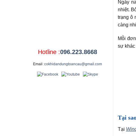
Ngày na
nhiệt. B
trạng ô
càng nhi
Mỗi đơn
sự khác
Hotline :
096.223.8668
Email :
cokhidandungtoancau@gmail.com
Tại sa
Tại
Winc