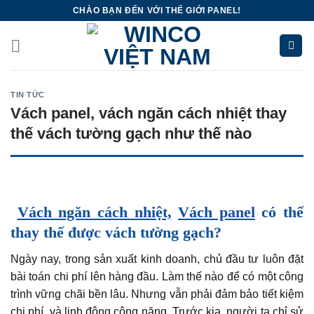
Skip
CHÀO BẠN ĐẾN VỚI THẾ GIỚI PANEL!
to
content
TIN TỨC
Vách panel, vách ngăn cách nhiệt thay
thế vách tường gạch như thế nào
Vách ngăn cách nhiệt,
Vách panel
có thể
thay thế được vách tường gạch?
Ngày nay, trong sản xuất kinh doanh, chủ đầu tư luôn đặt
bài toán chi phí lên hàng đầu. Làm thế nào để có một công
trình vững chãi bền lâu. Nhưng vẫn phải đảm bảo tiết kiệm
chi phí, và linh động công năng. Trước kia, người ta chỉ sử